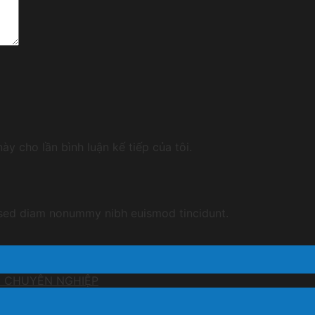
ày cho lần bình luận kế tiếp của tôi.
, sed diam nonummy nibh euismod tincidunt.
I CHUYÊN NGHIỆP