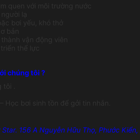
làm quen với môi trường nước
 người lạ
oặc bơi yếu, khó thở
cơ bản
n thành vận động viên
riển thể lực
ới chúng tôi ?
tôi .
 Học bơi sinh tồn để gởi tin nhắn.
r Star. 156 A Nguyễn Hữu Thọ, Phước Kiển