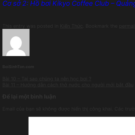
Cơ sở 2: Hồ bơi Kikyo Coffee Club – Qu
This entry was posted in
Kiến Thức
. Bookmark the
permal
BoiSinhTon.com
Bài 10 – Tại sao chúng ta nên học bơi ?
Bài 11 – Hướng dẫn cách thở nước cho người mới bắt đầu
Để lại một bình luận
Email của bạn sẽ không được hiển thị công khai.
Các trư