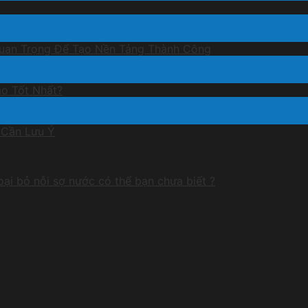
Quan Trọng Để Tạo Nền Tảng Thành Công
ào Tốt Nhất?
 Cần Lưu Ý
loại bỏ nỗi sợ nước có thể bạn chưa biết ?