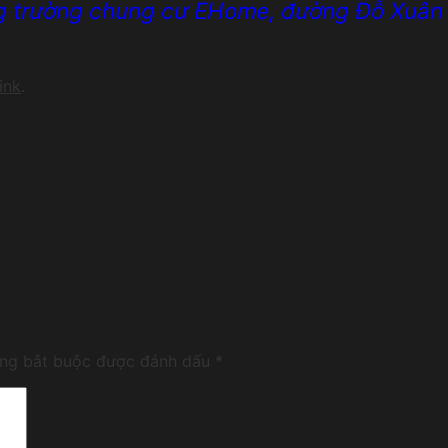
ảng trường chung cư EHome, đường Đỗ Xuân
ink
.
ờng bắt buộc được đánh dấu
*