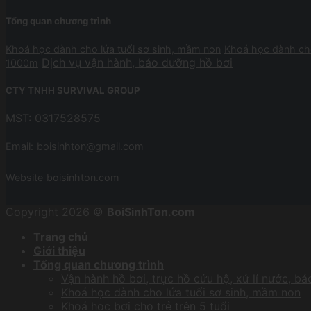
Tổng quan chương trình
Khoá học dành cho lứa tuổi sơ sinh, mầm non
Khoá học dành cho
Dịch vụ vận hành, bảo dưỡng hồ bơi
1000m
CTY TNHH SURVIVAL GROUP
MST: 0317528575
Email:
boisinhton@gmail.com
Website
boisinhton.com
Copyright 2026 ©
BoiSinhTon.com
Trang chủ
Giới thiệu
Tổng quan chương trình
Vận hành hồ bơi, trực hồ cứu hộ, xử lí nước, b
Khoá học dành cho lứa tuổi sơ sinh, mầm non
Khoá học bơi cho trẻ trên 5 tuổi