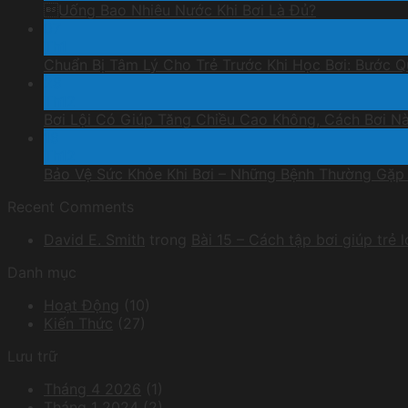
Uống Bao Nhiêu Nước Khi Bơi Là Đủ?
07
Th1
Chuẩn Bị Tâm Lý Cho Trẻ Trước Khi Học Bơi: Bước 
28
Th12
Bơi Lội Có Giúp Tăng Chiều Cao Không, Cách Bơi N
18
Th12
Bảo Vệ Sức Khỏe Khi Bơi – Những Bệnh Thường Gặp
Recent Comments
David E. Smith
trong
Bài 15 – Cách tập bơi giúp trẻ 
Danh mục
Hoạt Động
(10)
Kiến Thức
(27)
Lưu trữ
Tháng 4 2026
(1)
Tháng 1 2024
(2)