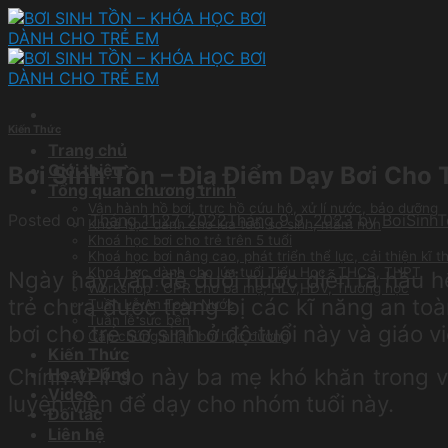
Skip
to
content
Kiến Thức
Trang chủ
Giới thiệu
Bơi Sinh Tồn – Địa Điểm Dạy Bơi Cho 
Tổng quan chương trình
Vận hành hồ bơi, trực hồ cứu hộ, xử lí nước, bảo dưỡng
Posted on
Tháng 11 27, 2022
Tháng 9 9, 2023
by
BoiSinh
Khoá học dành cho lứa tuổi sơ sinh, mầm non
Khoá học bơi cho trẻ trên 5 tuổi
Khoá học bơi nâng cao, phát triển thể lực, cải thiện kĩ 
Khoá học dành cho lứa tuổi Tiểu Học , THCS, THPT
Ngày nay vấn đề đuối nước diễn ra hầu hết
Workshop : CPR cho ba mẹ, HLV,HDV, Trường học
trẻ chưa được trang bị các kĩ năng an to
Tuần Lễ An Toàn Nước
Tuần lễ sức bền
bơi cho trẻ sơ sinh ở độ tuổi này và giáo 
Cấp chứng nhận bơi học đường
Kiến Thức
Chính vì lí do này ba mẹ khó khăn trong 
Hoạt Động
Video
luyện viên để dạy cho nhóm tuổi này.
Đối tác
Liên hệ