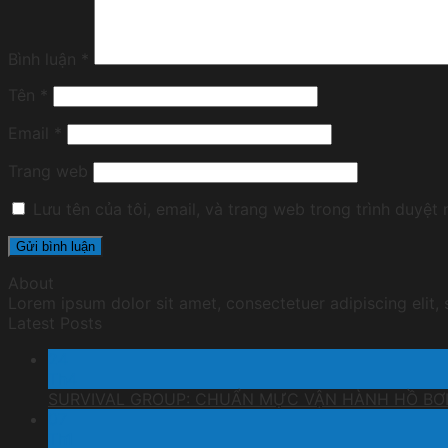
Bình luận
*
Tên
*
Email
*
Trang web
Lưu tên của tôi, email, và trang web trong trình duyệt n
About
Lorem ipsum dolor sit amet, consectetuer adipiscing elit
Latest Posts
24
Th4
SURVIVAL GROUP: CHUẨN MỰC VẬN HÀNH HỒ BƠ
07
Th1