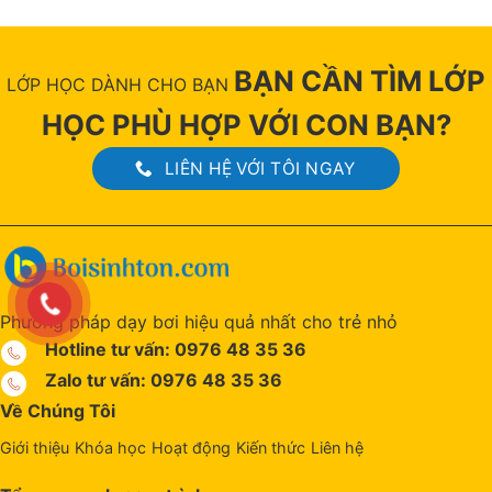
BẠN CẦN TÌM LỚP
LỚP HỌC DÀNH CHO BẠN
HỌC PHÙ HỢP VỚI CON BẠN?
LIÊN HỆ VỚI TÔI NGAY
Phương pháp dạy bơi hiệu quả nhất cho trẻ nhỏ
Hotline tư vấn: 0976 48 35 36
Zalo tư vấn: 0976 48 35 36
Về Chúng Tôi
Giới thiệu
Khóa học
Hoạt động
Kiến thức
Liên hệ