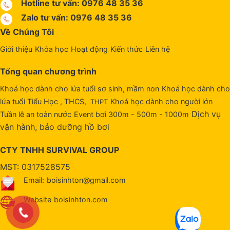
Hotline tư vấn: 0976 48 35 36
Zalo tư vấn: 0976 48 35 36
Về Chúng Tôi
Giới thiệu
Khóa học
Hoạt động
Kiến thức
Liên hệ
Tổng quan chương trình
Khoá học dành cho lứa tuổi sơ sinh, mầm non
Khoá học dành cho
lứa tuổi Tiểu Học , THCS,
Khoá học dành cho người lớn
THPT
Dịch vụ
Tuần lễ an toàn nước
Event bơi 300m - 500m - 1000m
vận hành, bảo dưỡng hồ bơi
CTY TNHH SURVIVAL GROUP
MST: 0317528575
Email:
boisinhton@gmail.com
Website
boisinhton.com