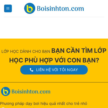
Skip
to
content
BẠN CẦN TÌM LỚP
LỚP HỌC DÀNH CHO BẠN
HỌC PHÙ HỢP VỚI CON BẠN?
LIÊN HỆ VỚI TÔI NGAY
Phương pháp dạy bơi hiệu quả nhất cho trẻ nhỏ