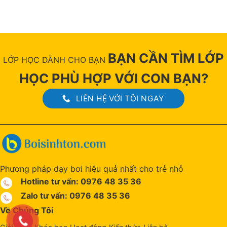
BẠN CẦN TÌM LỚP
LỚP HỌC DÀNH CHO BẠN
HỌC PHÙ HỢP VỚI CON BẠN?
LIÊN HỆ VỚI TÔI NGAY
Phương pháp dạy bơi hiệu quả nhất cho trẻ nhỏ
Hotline tư vấn: 0976 48 35 36
Zalo tư vấn: 0976 48 35 36
Về Chúng Tôi