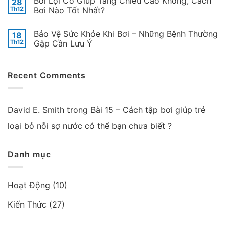
Bơi Lội Có Giúp Tăng Chiều Cao Không, Cách
28
Th12
Bơi Nào Tốt Nhất?
Bảo Vệ Sức Khỏe Khi Bơi – Những Bệnh Thường
18
Th12
Gặp Cần Lưu Ý
Recent Comments
David E. Smith
trong
Bài 15 – Cách tập bơi giúp trẻ
loại bỏ nỗi sợ nước có thể bạn chưa biết ?
Danh mục
Hoạt Động
(10)
Kiến Thức
(27)