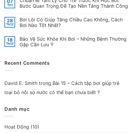
Chuẩn Bị Tâm Lý Cho Trẻ Trước Khi Học Bơi:
07
Th1
Bước Quan Trọng Để Tạo Nền Tảng Thành Công
Bơi Lội Có Giúp Tăng Chiều Cao Không, Cách
28
Th12
Bơi Nào Tốt Nhất?
Bảo Vệ Sức Khỏe Khi Bơi – Những Bệnh Thường
18
Th12
Gặp Cần Lưu Ý
Recent Comments
David E. Smith
trong
Bài 15 – Cách tập bơi giúp trẻ
loại bỏ nỗi sợ nước có thể bạn chưa biết ?
Danh mục
Hoạt Động
(10)