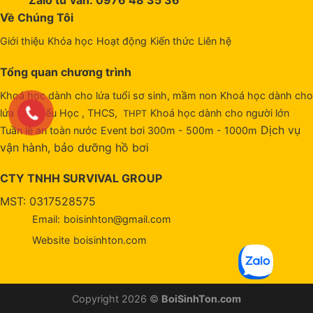
Zalo tư vấn: 0976 48 35 36
Về Chúng Tôi
Giới thiệu
Khóa học
Hoạt động
Kiến thức
Liên hệ
Tổng quan chương trình
Khoá học dành cho lứa tuổi sơ sinh, mầm non
Khoá học dành cho
lứa tuổi Tiểu Học , THCS,
Khoá học dành cho người lớn
THPT
Dịch vụ
Tuần lễ an toàn nước
Event bơi 300m - 500m - 1000m
vận hành, bảo dưỡng hồ bơi
CTY TNHH SURVIVAL GROUP
MST: 0317528575
Email:
boisinhton@gmail.com
Website
boisinhton.com
Copyright 2026 ©
BoiSinhTon.com