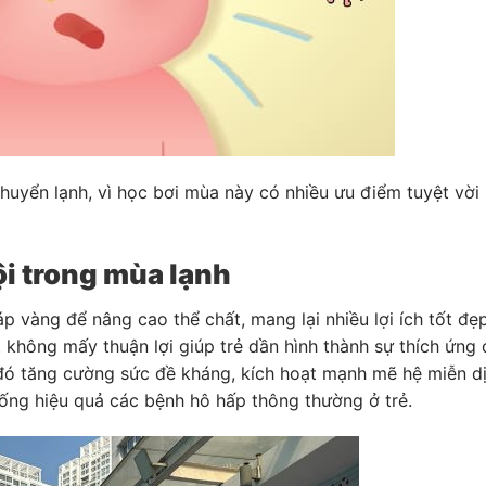
 chuyển lạnh, vì học bơi mùa này có nhiều ưu điểm tuyệt vờ
lội trong mùa lạnh
p vàng để nâng cao thể chất, mang lại nhiều lợi ích tốt đẹ
t không mấy thuận lợi giúp trẻ dần hình thành sự thích ứng 
Từ đó tăng cường sức đề kháng, kích hoạt mạnh mẽ hệ miễn d
hống hiệu quả các bệnh hô hấp thông thường ở trẻ.