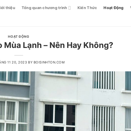
iới thiệu
Tổng quan chương trình
Kiến Thức
Hoạt Động
HOẠT ĐỘNG
o Mùa Lạnh – Nên Hay Không?
NG 11 20, 2023
BY
BOISINHTON.COM