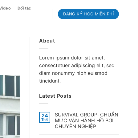
Video
Đối tác
ĐĂNG KÝ HỌC MIỄN PHÍ
About
Lorem ipsum dolor sit amet,
consectetuer adipiscing elit, sed
diam nonummy nibh euismod
tincidunt.
Latest Posts
SURVIVAL GROUP: CHUẨN
24
Th4
MỰC VẬN HÀNH HỒ BƠI
CHUYÊN NGHIỆP