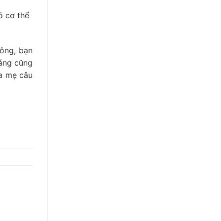
ó cơ thể
đông, bạn
háng cũng
ba mẹ câu