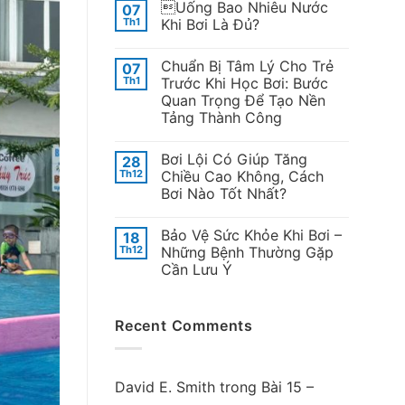
Uống Bao Nhiêu Nước
07
Th1
Khi Bơi Là Đủ?
Chuẩn Bị Tâm Lý Cho Trẻ
07
Th1
Trước Khi Học Bơi: Bước
Quan Trọng Để Tạo Nền
Tảng Thành Công
Bơi Lội Có Giúp Tăng
28
Th12
Chiều Cao Không, Cách
Bơi Nào Tốt Nhất?
Bảo Vệ Sức Khỏe Khi Bơi –
18
Th12
Những Bệnh Thường Gặp
Cần Lưu Ý
Recent Comments
David E. Smith
trong
Bài 15 –