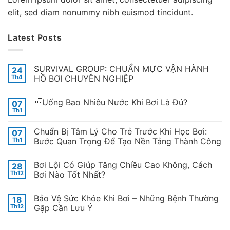
elit, sed diam nonummy nibh euismod tincidunt.
Latest Posts
SURVIVAL GROUP: CHUẨN MỰC VẬN HÀNH
24
Th4
HỒ BƠI CHUYÊN NGHIỆP
Uống Bao Nhiêu Nước Khi Bơi Là Đủ?
07
Th1
Chuẩn Bị Tâm Lý Cho Trẻ Trước Khi Học Bơi:
07
Th1
Bước Quan Trọng Để Tạo Nền Tảng Thành Công
Bơi Lội Có Giúp Tăng Chiều Cao Không, Cách
28
Th12
Bơi Nào Tốt Nhất?
Bảo Vệ Sức Khỏe Khi Bơi – Những Bệnh Thường
18
Th12
Gặp Cần Lưu Ý