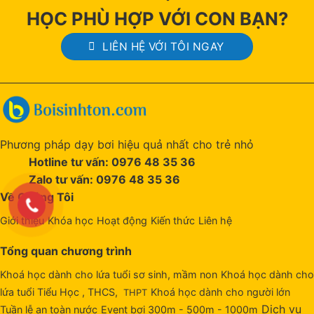
HỌC PHÙ HỢP VỚI CON BẠN?
LIÊN HỆ VỚI TÔI NGAY
Phương pháp dạy bơi hiệu quả nhất cho trẻ nhỏ
Hotline tư vấn: 0976 48 35 36
Zalo tư vấn: 0976 48 35 36
Về Chúng Tôi
Giới thiệu
Khóa học
Hoạt động
Kiến thức
Liên hệ
Tổng quan chương trình
Khoá học dành cho lứa tuổi sơ sinh, mầm non
Khoá học dành cho
lứa tuổi Tiểu Học , THCS,
Khoá học dành cho người lớn
THPT
Dịch vụ
Tuần lễ an toàn nước
Event bơi 300m - 500m - 1000m