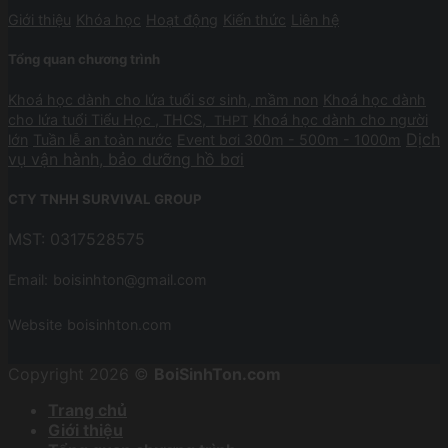
Giới thiệu
Khóa học
Hoạt động
Kiến thức
Liên hệ
Tổng quan chương trình
Khoá học dành cho lứa tuổi sơ sinh, mầm non
Khoá học dành
cho lứa tuổi Tiểu Học , THCS,
Khoá học dành cho người
THPT
Dịch
lớn
Tuần lễ an toàn nước
Event bơi 300m - 500m - 1000m
vụ vận hành, bảo dưỡng hồ bơi
CTY TNHH SURVIVAL GROUP
MST: 0317528575
Email:
boisinhton@gmail.com
Website
boisinhton.com
Copyright 2026 ©
BoiSinhTon.com
Trang chủ
Giới thiệu