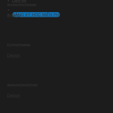
Liên hệ
Another Print Package
ĐĂNG KÝ HỌC MIỄN PHÍ
Design
FL3 Print Package
Design
Awesome Pencil Poster
Design