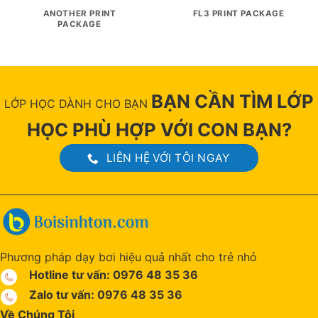
ANOTHER PRINT
FL3 PRINT PACKAGE
PACKAGE
BẠN CẦN TÌM LỚP
LỚP HỌC DÀNH CHO BẠN
HỌC PHÙ HỢP VỚI CON BẠN?
LIÊN HỆ VỚI TÔI NGAY
Phương pháp dạy bơi hiệu quả nhất cho trẻ nhỏ
Hotline tư vấn: 0976 48 35 36
Zalo tư vấn: 0976 48 35 36
Về Chúng Tôi