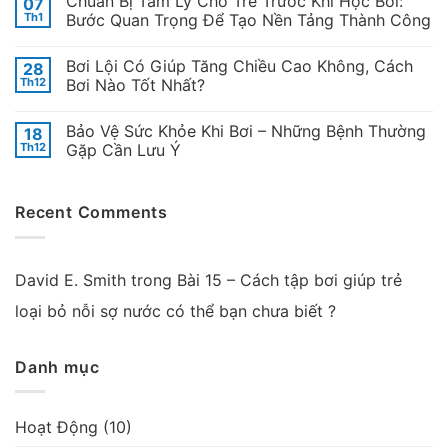
Chuẩn Bị Tâm Lý Cho Trẻ Trước Khi Học Bơi:
07
Th1
Bước Quan Trọng Để Tạo Nền Tảng Thành Công
Bơi Lội Có Giúp Tăng Chiều Cao Không, Cách
28
Th12
Bơi Nào Tốt Nhất?
Bảo Vệ Sức Khỏe Khi Bơi – Những Bệnh Thường
18
Th12
Gặp Cần Lưu Ý
Recent Comments
David E. Smith
trong
Bài 15 – Cách tập bơi giúp trẻ
loại bỏ nỗi sợ nước có thể bạn chưa biết ?
Danh mục
Hoạt Động
(10)