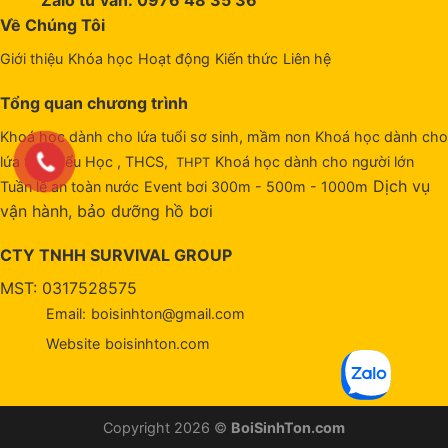
Zalo tư vấn: 0976 48 35 36
Về Chúng Tôi
Giới thiệu
Khóa học
Hoạt động
Kiến thức
Liên hệ
Tổng quan chương trình
Khoá học dành cho lứa tuổi sơ sinh, mầm non
Khoá học dành cho
lứa tuổi Tiểu Học , THCS,
Khoá học dành cho người lớn
THPT
Dịch vụ
Tuần lễ an toàn nước
Event bơi 300m - 500m - 1000m
vận hành, bảo dưỡng hồ bơi
CTY TNHH SURVIVAL GROUP
MST: 0317528575
Email:
boisinhton@gmail.com
Website
boisinhton.com
Copyright 2026 ©
BoiSinhTon.com