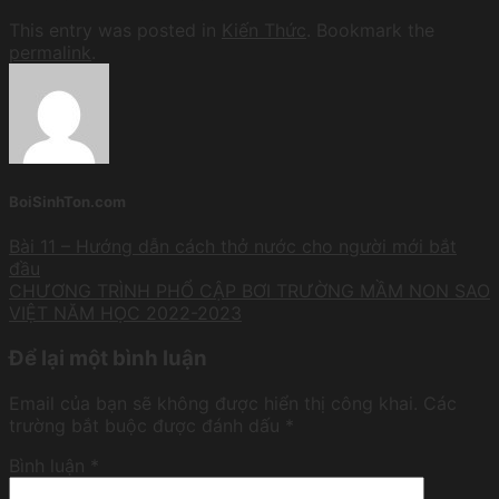
This entry was posted in
Kiến Thức
. Bookmark the
permalink
.
BoiSinhTon.com
Bài 11 – Hướng dẫn cách thở nước cho người mới bắt
đầu
CHƯƠNG TRÌNH PHỔ CẬP BƠI TRƯỜNG MẦM NON SAO
VIỆT NĂM HỌC 2022-2023
Để lại một bình luận
Email của bạn sẽ không được hiển thị công khai.
Các
trường bắt buộc được đánh dấu
*
Bình luận
*