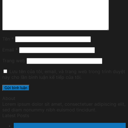
Tên
*
Email
*
Trang web
Lưu tên của tôi, email, và trang web trong trình duyệt
này cho lần bình luận kế tiếp của tôi.
About
Lorem ipsum dolor sit amet, consectetuer adipiscing elit,
sed diam nonummy nibh euismod tincidunt.
Latest Posts
24