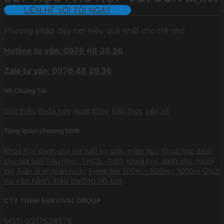
LIÊN HỆ VỚI TÔI NGAY
Phương pháp dạy bơi hiệu quả nhất cho trẻ nhỏ
Hotline tư vấn: 0976 48 35 36
Zalo tư vấn: 0976 48 35 36
Về Chúng Tôi
Giới thiệu
Khóa học
Hoạt động
Kiến thức
Liên hệ
Tổng quan chương trình
Khoá học dành cho lứa tuổi sơ sinh, mầm non
Khoá học dành
cho lứa tuổi Tiểu Học , THCS,
Khoá học dành cho người
THPT
Dịch
lớn
Tuần lễ an toàn nước
Event bơi 300m - 500m - 1000m
vụ vận hành, bảo dưỡng hồ bơi
CTY TNHH SURVIVAL GROUP
MST: 0317528575