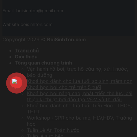
Email:
boisinhton@gmail.com
Website
boisinhton.com
Copyright 2026 ©
BoiSinhTon.com
Trang chủ
Giới thiệu
Tổng quan chương trình
Vận hành hồ bơi, trực hồ cứu hộ, xử lí nước,
bảo dưỡng
Khoá học dành cho lứa tuổi sơ sinh, mầm non
Khoá học bơi cho trẻ trên 5 tuổi
Khoá học bơi nâng cao, phát triển thể lực, cải
thiện kĩ thuật bơi,đào tạo VĐV và thi đấu
Khoá học dành cho lứa tuổi Tiểu Học , THCS,
THPT
Workshop : CPR cho ba mẹ, HLV,HDV, Trường
học
Tuần Lễ An Toàn Nước
Tuần lễ sức bền